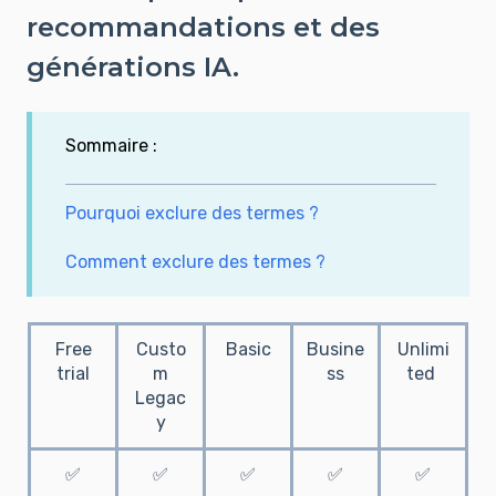
recommandations et des
générations IA.
Sommaire :
Pourquoi exclure des termes ?
Comment exclure des termes ?
Free
Custo
Basic
Busine
Unlimi
trial
m
ss
ted
Legac
y
✅
✅
✅
✅
✅