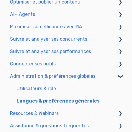
Optimiser et publier un contenu
Explorer vos pages dans Semji
Adapter le planning à votre mode de
production
AI+ Agents
Préparer & rédiger
Comprendre la vue Planning
Maximiser son efficacité avec l'IA
Optimiser le SEO
Prise en main & Guides
Suivre et analyser ses concurrents
Mettre à jour et publier
Les agents préconfigurés
Configurer l’environnement IA
Suivre et analyser ses performances
Optimiser pour le GEO
Cas d'usage avancés
Générer du contenu avec l’IA
SEO
Connecter ses outils
GEO
Comprendre les indicateurs de performance
Administration & préférences globales
Piloter vos résultats SEO
SSO & authentification
Connecter Analytics & GSC
Utilisateurs & rôle
Intégration CMS
Langues & préférences générales
Resources & Webinars
Semji & votre CMS
Assistance & questions fréquentes
Extension Semji
Webinar 2025