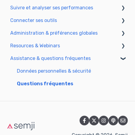
Suivre et analyser ses performances
Optimiser pour le GEO
Cas d'usage avancés
Générer du contenu avec l’IA
SEO
Connecter ses outils
GEO
Comprendre les indicateurs de performance
Administration & préférences globales
Piloter vos résultats SEO
SSO & authentification
Resources & Webinars
Connecter Analytics & GSC
Utilisateurs & rôle
Assistance & questions fréquentes
Intégration CMS
Langues & préférences générales
Webinar 2025
Semji & votre CMS
Données personnelles & sécurité
Extension Semji
Questions fréquentes
API Semji