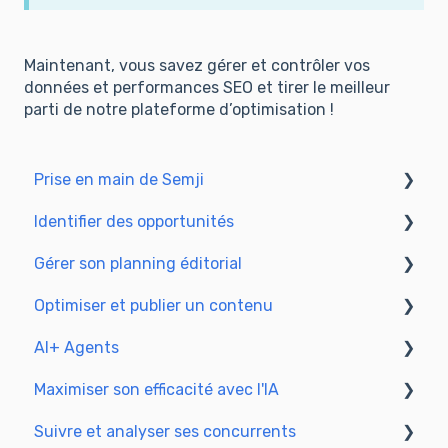
Maintenant, vous savez gérer et contrôler vos
données et performances SEO et tirer le meilleur
parti de notre plateforme d’optimisation !
Prise en main de Semji
Identifier des opportunités
Créer son compte et se connecter
Gérer son planning éditorial
Identifier des opportunités
Optimiser et publier un contenu
Explorer vos pages dans Semji
Adapter le planning à votre mode de
production
AI+ Agents
Préparer & rédiger
Comprendre la vue Planning
Maximiser son efficacité avec l'IA
Optimiser le SEO
Prise en main & Guides
Suivre et analyser ses concurrents
Mettre à jour et publier
Les agents préconfigurés
Configurer l’environnement IA