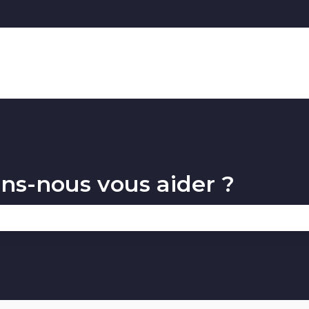
ons
s-nous vous aider ?
 champ de recherche est vide.