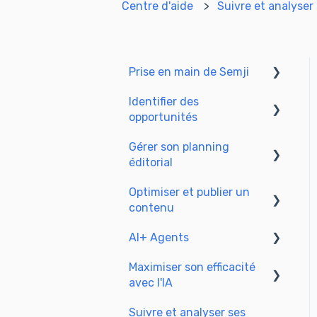
Centre d'aide
Suivre et analyser
Prise en main de Semji
Identifier des
Créer son compte et se
opportunités
connecter
Gérer son planning
Identifier des
éditorial
opportunités
Optimiser et publier un
Explorer vos pages dans
Adapter le planning à
contenu
Semji
votre mode de
production
AI+ Agents
Préparer & rédiger
Comprendre la vue
Maximiser son efficacité
Optimiser le SEO
Prise en main & Guides
Planning
avec l'IA
Mettre à jour et publier
Les agents préconfigurés
Suivre et analyser ses
Configurer