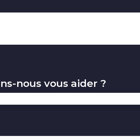
ons
s-nous vous aider ?
 champ de recherche est vide.