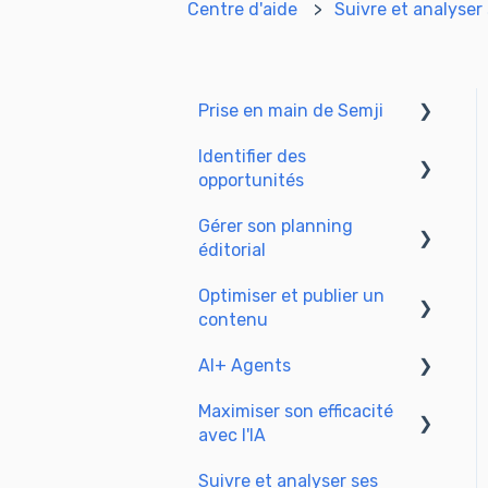
Centre d'aide
Suivre et analyser
Prise en main de Semji
Identifier des
Créer son compte et se
opportunités
connecter
Gérer son planning
Identifier des
éditorial
opportunités
Optimiser et publier un
Explorer vos pages dans
Adapter le planning à
contenu
Semji
votre mode de
production
AI+ Agents
Préparer & rédiger
Comprendre la vue
Maximiser son efficacité
Optimiser le SEO
Prise en main & Guides
Planning
avec l'IA
Mettre à jour et publier
Les agents préconfigurés
Suivre et analyser ses
Configurer